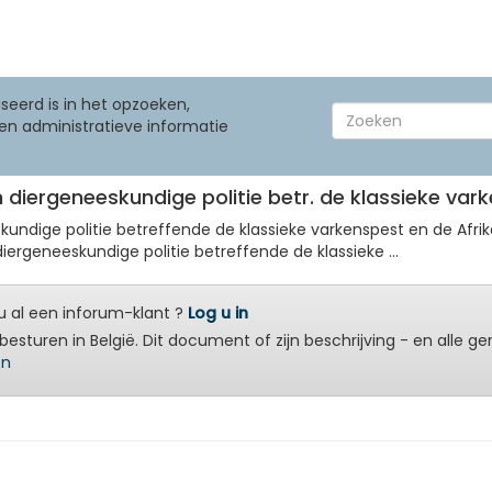
seerd is in het opzoeken,
en administratieve informatie
 diergeneeskundige politie betr. de klassieke var
undige politie betreffende de klassieke varkenspest en de Afri
ergeneeskundige politie betreffende de klassieke ...
 al een inforum-klant ?
Log u in
besturen in België. Dit document of zijn beschrijving - en alle g
en