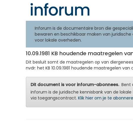
Inforum is de documentaire bron die gespeciali
bewaren en beschikbaar maken van juridische 
voor lokale overheden.
10.09.1981 KB houdende maatregelen van
Dit besluit somt de maatregelen op van diergeneesk
nvdr: het KB 10.09.1981 houdende maatregelen van di
Dit document is voor inforum-abonnees.
Bent u
inforum is de juridische kennisbank van de lokale 
via toegangscontract.
Klik hier om je te abonner