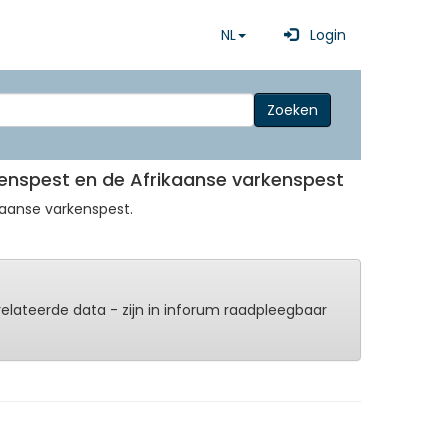
NL
Login
Zoeken
kenspest en de Afrikaanse varkenspest
kaanse varkenspest.
erelateerde data - zijn in inforum raadpleegbaar