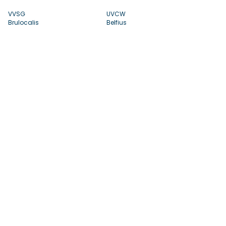
VVSG
UVCW
Brulocalis
Belfius