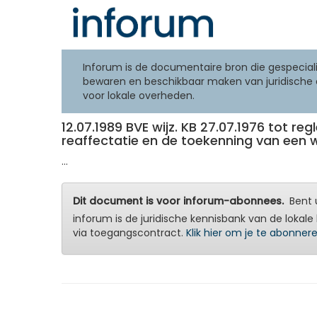
Inforum is de documentaire bron die gespeciali
bewaren en beschikbaar maken van juridische 
voor lokale overheden.
12.07.1989 BVE wijz. KB 27.07.1976 tot r
reaffectatie en de toekenning van een 
...
Dit document is voor inforum-abonnees.
Bent u
inforum is de juridische kennisbank van de lokale 
via toegangscontract.
Klik hier om je te abonner