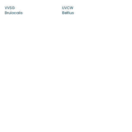
VVSG
UVCW
Brulocalis
Belfius