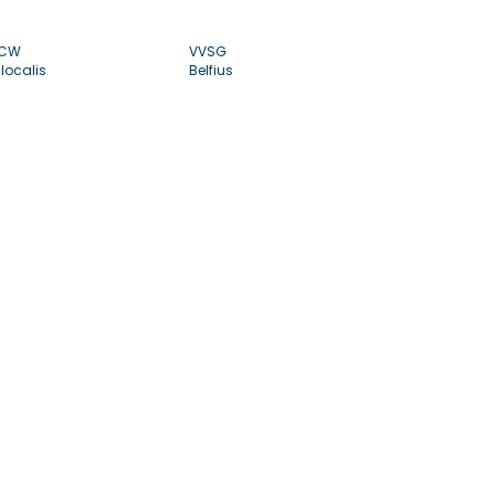
CW
VVSG
localis
Belfius