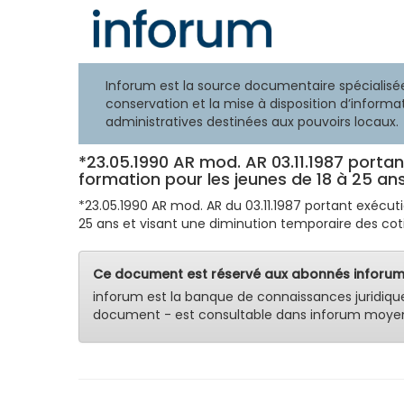
Inforum est la source documentaire spécialisée
conservation et la mise à disposition d’informat
administratives destinées aux pouvoirs locaux.
*23.05.1990 AR mod. AR 03.11.1987 portant
formation pour les jeunes de 18 à 25 ans
*23.05.1990 AR mod. AR du 03.11.1987 portant exécutio
25 ans et visant une diminution temporaire des cotis
Ce document est réservé aux abonnés inforum
inforum est la banque de connaissances juridiqu
document - est consultable dans inforum moyen